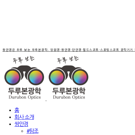
쌍안경은 두루 보는 두루본광학. 망원경·쌍안경·단안경·필드스코프·스포팅스코프 광학기기
홈
회사 소개
쌍안경
#탐조