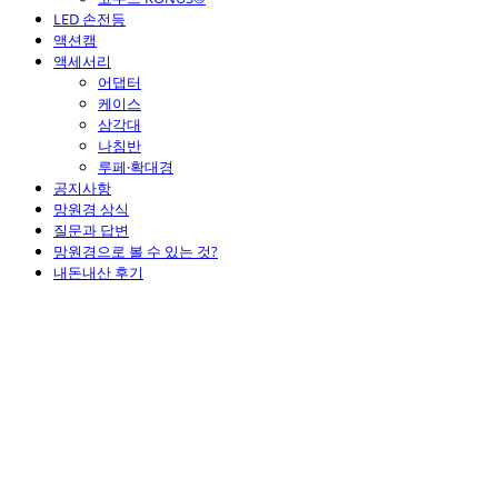
LED 손전등
액션캠
액세서리
어댑터
케이스
삼각대
나침반
루페·확대경
공지사항
망원경 상식
질문과 답변
망원경으로 볼 수 있는 것?
내돈내산 후기