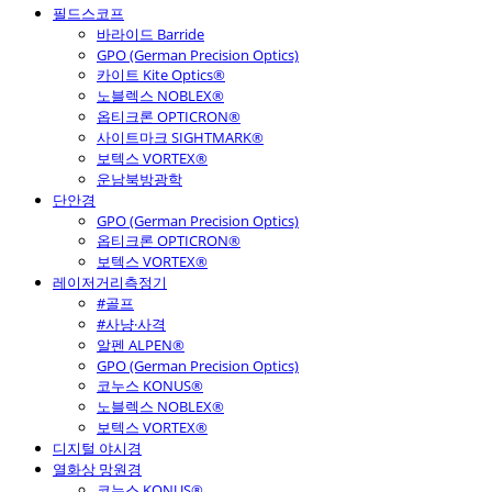
필드스코프
바라이드 Barride
GPO (German Precision Optics)
카이트 Kite Optics®
노블렉스 NOBLEX®
옵티크론 OPTICRON®
사이트마크 SIGHTMARK®
보텍스 VORTEX®
운남북방광학
단안경
GPO (German Precision Optics)
옵티크론 OPTICRON®
보텍스 VORTEX®
레이저거리측정기
#골프
#사냥·사격
알펜 ALPEN®
GPO (German Precision Optics)
코누스 KONUS®
노블렉스 NOBLEX®
보텍스 VORTEX®
디지털 야시경
열화상 망원경
코누스 KONUS®