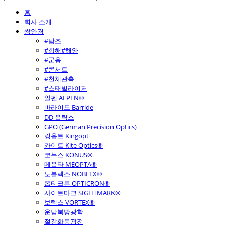
홈
회사 소개
쌍안경
#탐조
#항해#해양
#군용
#콘서트
#천체관측
#스태빌라이저
알펜 ALPEN®
바라이드 Barride
DD 옵틱스
GPO (German Precision Optics)
킹옵트 Kingopt
카이트 Kite Optics®
코누스 KONUS®
메옵타 MEOPTA®
노블렉스 NOBLEX®
옵티크론 OPTICRON®
사이트마크 SIGHTMARK®
보텍스 VORTEX®
운남북방광학
절강화동광전