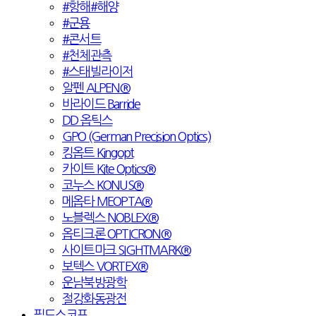
#항해#해양
#군용
#콘서트
#천체관측
#스태빌라이저
알펜 ALPEN®
바라이드 Barride
DD 옵틱스
GPO (German Precision Optics)
킹옵트 Kingopt
카이트 Kite Optics®
코누스 KONUS®
메옵타 MEOPTA®
노블렉스 NOBLEX®
옵티크론 OPTICRON®
사이트마크 SIGHTMARK®
보텍스 VORTEX®
운남북방광학
절강화동광전
필드스코프